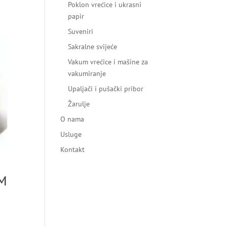
Poklon vrećice i ukrasni
papir
Suveniri
Sakralne svijeće
Vakum vrećice i mašine za
vakumiranje
Upaljači i pušački pribor
Žarulje
O nama
Usluge
Kontakt
M