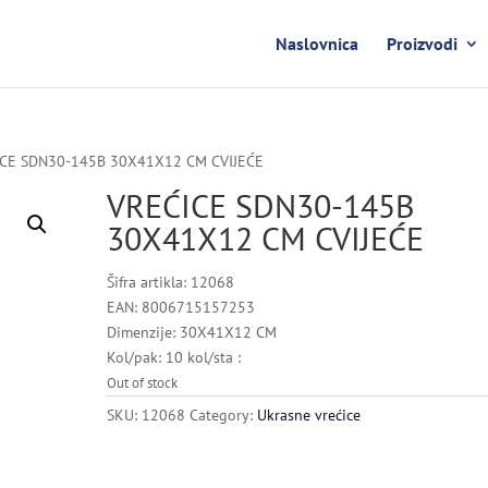
Naslovnica
Proizvodi
ICE SDN30-145B 30X41X12 CM CVIJEĆE
VREĆICE SDN30-145B
30X41X12 CM CVIJEĆE
Šifra artikla: 12068
EAN: 8006715157253
Dimenzije: 30X41X12 CM
Kol/pak: 10 kol/sta :
Out of stock
SKU:
12068
Category:
Ukrasne vrećice