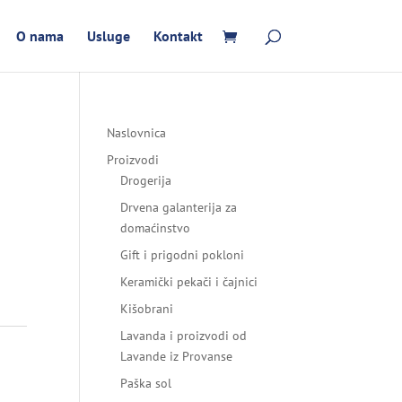
O nama
Usluge
Kontakt
Naslovnica
Proizvodi
Drogerija
Drvena galanterija za
domaćinstvo
Gift i prigodni pokloni
Keramički pekači i čajnici
Kišobrani
Lavanda i proizvodi od
Lavande iz Provanse
Paška sol