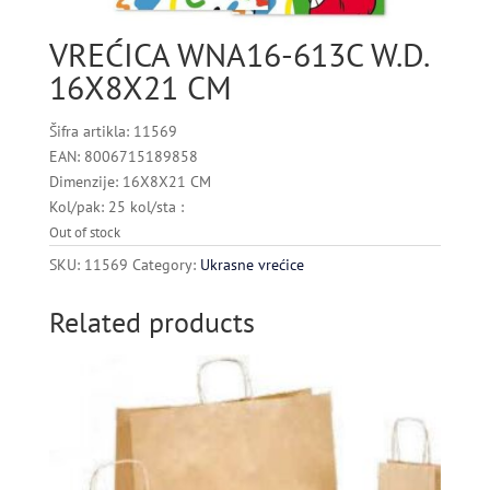
VREĆICA WNA16-613C W.D.
16X8X21 CM
Šifra artikla: 11569
EAN: 8006715189858
Dimenzije: 16X8X21 CM
Kol/pak: 25 kol/sta :
Out of stock
SKU:
11569
Category:
Ukrasne vrećice
Related products