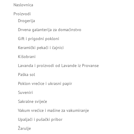
Naslovnica
Proizvodi
Drogerija
Drvena galanterija za domaćinstvo
Gift i prigodni pokloni
Keramički pekači i čajnici
Kišobrani
Lavanda i proizvodi od Lavande iz Provanse
Paška sol
Poklon vrećice i ukrasni papir
Suveniri
Sakralne svijeće
Vakum vrećice i mašine za vakumiranje
Upaljači i pušački pribor
Žarulje