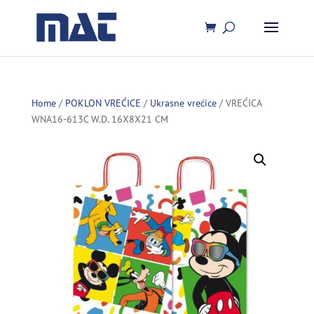
Home
/
POKLON VREĆICE
/
Ukrasne vrećice
/ VREĆICA
WNA16-613C W.D. 16X8X21 CM