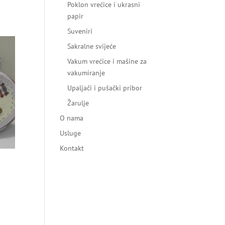
Poklon vrećice i ukrasni
papir
Suveniri
Sakralne svijeće
Vakum vrećice i mašine za
vakumiranje
Upaljači i pušački pribor
Žarulje
O nama
Usluge
Kontakt