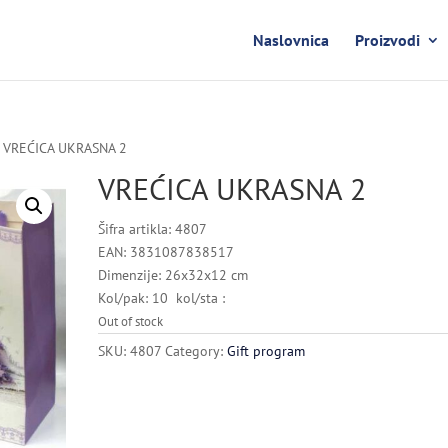
Naslovnica
Proizvodi
 VREĆICA UKRASNA 2
VREĆICA UKRASNA 2
Šifra artikla: 4807
EAN: 3831087838517
Dimenzije: 26x32x12 cm
Kol/pak: 10 kol/sta :
Out of stock
SKU:
4807
Category:
Gift program