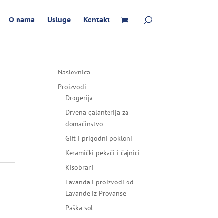
O nama
Usluge
Kontakt
Naslovnica
Proizvodi
Drogerija
Drvena galanterija za
domaćinstvo
Gift i prigodni pokloni
Keramički pekači i čajnici
Kišobrani
Lavanda i proizvodi od
Lavande iz Provanse
Paška sol