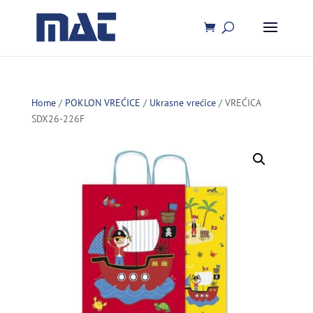
Home
/
POKLON VREĆICE
/
Ukrasne vrećice
/ VREĆICA
SDX26-226F