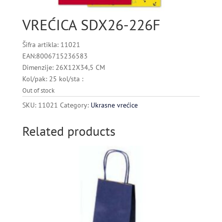
VREĆICA SDX26-226F
Šifra artikla: 11021
EAN:8006715236583
Dimenzije: 26X12X34,5 CM
Kol/pak: 25 kol/sta :
Out of stock
SKU:
11021
Category:
Ukrasne vrećice
Related products