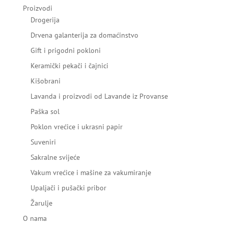
Proizvodi
Drogerija
Drvena galanterija za domaćinstvo
Gift i prigodni pokloni
Keramički pekači i čajnici
Kišobrani
Lavanda i proizvodi od Lavande iz Provanse
Paška sol
Poklon vrećice i ukrasni papir
Suveniri
Sakralne svijeće
Vakum vrećice i mašine za vakumiranje
Upaljači i pušački pribor
Žarulje
O nama