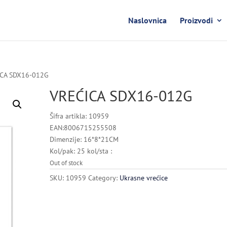
Naslovnica
Proizvodi
ICA SDX16-012G
VREĆICA SDX16-012G
Šifra artikla: 10959
EAN:8006715255508
Dimenzije: 16*8*21CM
Kol/pak: 25 kol/sta :
Out of stock
SKU:
10959
Category:
Ukrasne vrećice