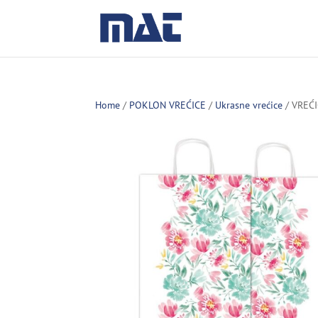
Home
/
POKLON VREĆICE
/
Ukrasne vrećice
/ VREĆ