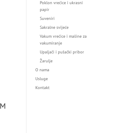
Poklon vrećice i ukrasni
papir
Suveniri
Sakralne svijeće
Vakum vrećice i mašine za
vakumiranje
Upaljači i pušački pribor
Žarulje
O nama
Usluge
Kontakt
CM