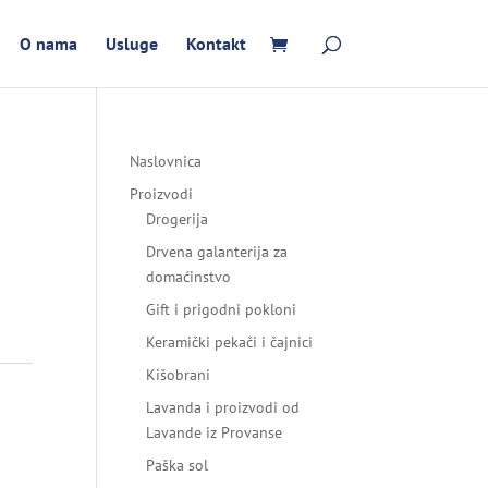
O nama
Usluge
Kontakt
Naslovnica
Proizvodi
Drogerija
Drvena galanterija za
domaćinstvo
Gift i prigodni pokloni
Keramički pekači i čajnici
Kišobrani
Lavanda i proizvodi od
Lavande iz Provanse
Paška sol