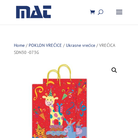
Home
/
POKLON VREĆICE
/
Ukrasne vrećice
/ VREĆICA
SDN30 -073G