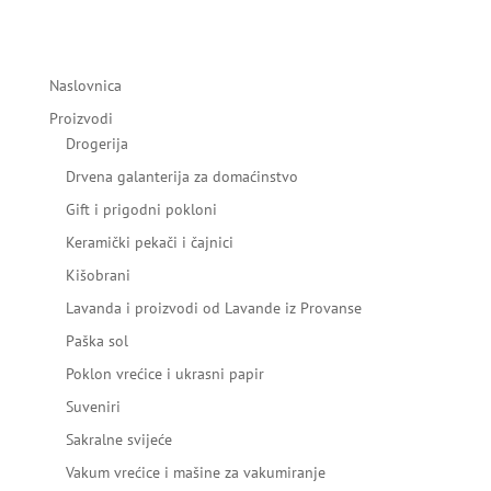
Naslovnica
Proizvodi
Drogerija
Drvena galanterija za domaćinstvo
Gift i prigodni pokloni
Keramički pekači i čajnici
Kišobrani
Lavanda i proizvodi od Lavande iz Provanse
Paška sol
Poklon vrećice i ukrasni papir
Suveniri
Sakralne svijeće
Vakum vrećice i mašine za vakumiranje