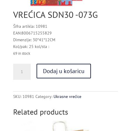
VREĆICA SDN30 -073G
Šifra artikla: 10981
EAN:8006715255829
Dimenzije: 30*41*12CM
Kol/pak: 25 kol/sta :
69 in stock
VREĆICA
Dodaj u košaricu
SDN30
-073G
quantity
SKU:
10981
Category:
Ukrasne vrećice
Related products