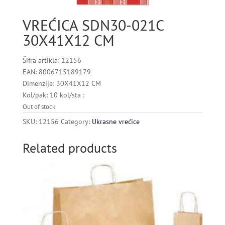
VREĆICA SDN30-021C
30X41X12 CM
Šifra artikla: 12156
EAN: 8006715189179
Dimenzije: 30X41X12 CM
Kol/pak: 10 kol/sta :
Out of stock
SKU:
12156
Category:
Ukrasne vrećice
Related products