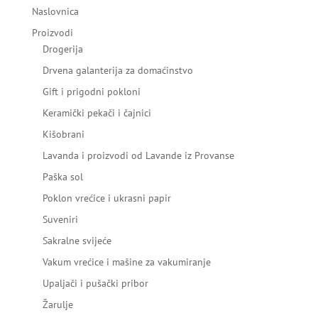
Naslovnica
Proizvodi
Drogerija
Drvena galanterija za domaćinstvo
Gift i prigodni pokloni
Keramički pekači i čajnici
Kišobrani
Lavanda i proizvodi od Lavande iz Provanse
Paška sol
Poklon vrećice i ukrasni papir
Suveniri
Sakralne svijeće
Vakum vrećice i mašine za vakumiranje
Upaljači i pušački pribor
Žarulje