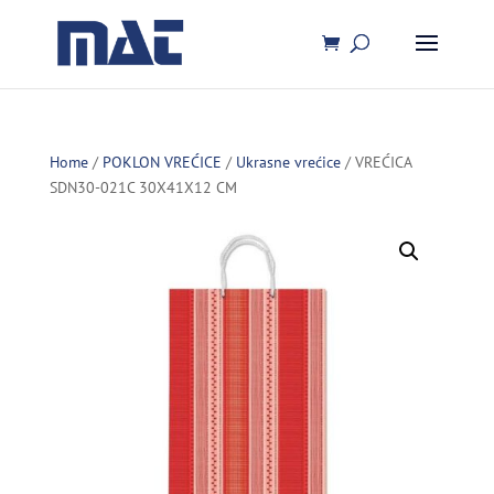
Home
/
POKLON VREĆICE
/
Ukrasne vrećice
/ VREĆICA
SDN30-021C 30X41X12 CM