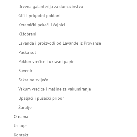
Drvena galanterija za domaćinstvo
Gift i prigodni pokloni
Keramički pekači i čajnici
Kišobrani
Lavanda i proizvodi od Lavande iz Provanse
Paška sol
Poklon vrećice i ukrasni papir
Suveniri
Sakralne svijeće
Vakum vrećice i mašine za vakumiranje
Upaljači i pušački pribor
Žarulje
O nama
Usluge
Kontakt