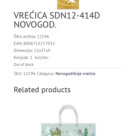
VREĆICA SDN12-414D
NOVOGOD.
Šifra artikla: 12196
EAN: 8006715217032
Dimenzije: 12x37x9
Kol/pak: 1 kol/sta :
Out of stock
SKU:
12196
Category:
Novogodišnje vrećice
Related products