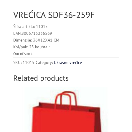
VREĆICA SDF36-259F
Šifra artikla: 11015
EAN:8006715236569
Dimenzije: 36X12X41 CM
Kol/pak: 25 kol/sta :
Out of stock
SKU:
11015
Category:
Ukrasne vrećice
Related products