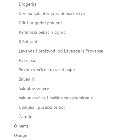
Drogerija
Drvena galanterija za domaćinstvo
Gift i prigodni pokloni
Keramički pekači i čajnici
Kišobrani
Lavanda i proizvodi od Lavande iz Provanse
Paška sol
Poklon vrećice i ukrasni papir
Suveniri
Sakralne svijeće
Vakum vrećice i mašine za vakumiranje
Upaljači i pušački pribor
Žarulje
O nama
Usluge