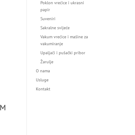
Poklon vrećice i ukrasni
papir
Suveniri
Sakralne svijeće
Vakum vrećice i mašine za
vakumiranje
Upaljači i pušački pribor
Žarulje
O nama
Usluge
Kontakt
CM