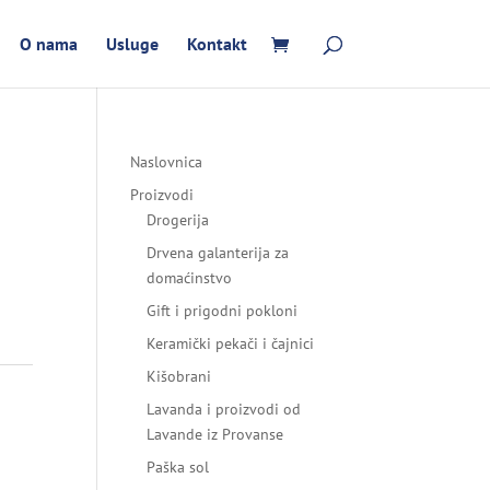
O nama
Usluge
Kontakt
Naslovnica
Proizvodi
Drogerija
Drvena galanterija za
domaćinstvo
Gift i prigodni pokloni
Keramički pekači i čajnici
Kišobrani
Lavanda i proizvodi od
Lavande iz Provanse
Paška sol