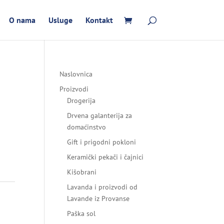
O nama
Usluge
Kontakt
Naslovnica
Proizvodi
Drogerija
Drvena galanterija za
domaćinstvo
Gift i prigodni pokloni
Keramički pekači i čajnici
Kišobrani
Lavanda i proizvodi od
Lavande iz Provanse
Paška sol