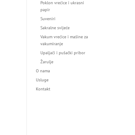
Poklon vrećice i ukrasni
papir
Suveniri
Sakralne svijeće
Vakum vrećice i mašine za
vakumiranje
Upaljači i pušački pribor
Žarulje
O nama
Usluge
Kontakt