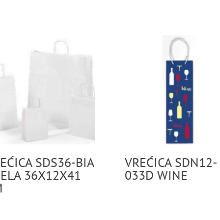
EĆICA SDS36-BIA
VREĆICA SDN12-
JELA 36X12X41
033D WINE
M