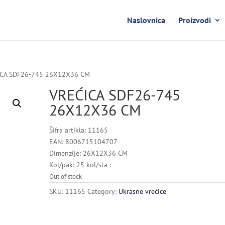
Naslovnica
Proizvodi
ICA SDF26-745 26X12X36 CM
VREĆICA SDF26-745
26X12X36 CM
Šifra artikla: 11165
EAN: 8006715104707
Dimenzije: 26X12X36 CM
Kol/pak: 25 kol/sta :
Out of stock
SKU:
11165
Category:
Ukrasne vrećice