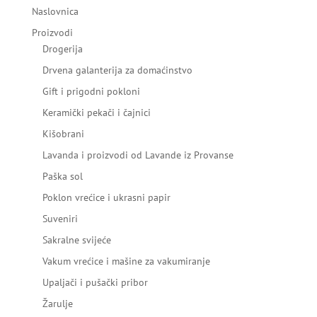
Naslovnica
Proizvodi
Drogerija
Drvena galanterija za domaćinstvo
Gift i prigodni pokloni
Keramički pekači i čajnici
Kišobrani
Lavanda i proizvodi od Lavande iz Provanse
Paška sol
Poklon vrećice i ukrasni papir
Suveniri
Sakralne svijeće
Vakum vrećice i mašine za vakumiranje
Upaljači i pušački pribor
Žarulje