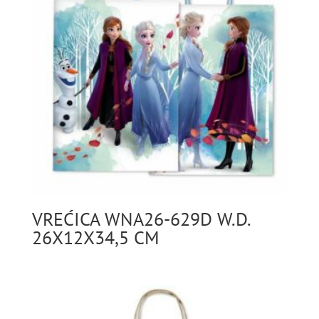
VREĆICA WNA26-629D W.D.
26X12X34,5 CM