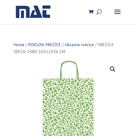
Home
/
POKLON VREĆICE
/
Ukrasne vrećice
/ VREĆICA
SDF26-248D 26X12X36 CM