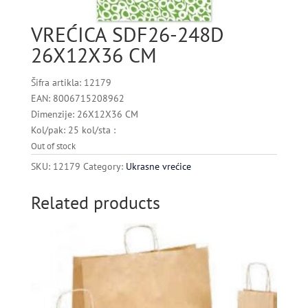
VREĆICA SDF26-248D
26X12X36 CM
Šifra artikla: 12179
EAN: 8006715208962
Dimenzije: 26X12X36 CM
Kol/pak: 25 kol/sta :
Out of stock
SKU:
12179
Category:
Ukrasne vrećice
Related products