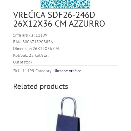
VREĆICA SDF26-246D
26X12X36 CM AZZURRO
Šifra artikla: 11199
EAN: 8006715208856
Dimenzije: 26X12X36 CM
Kol/pak: 25 kol/sta :
Out of stock
SKU:
11199
Category:
Ukrasne vrećice
Related products