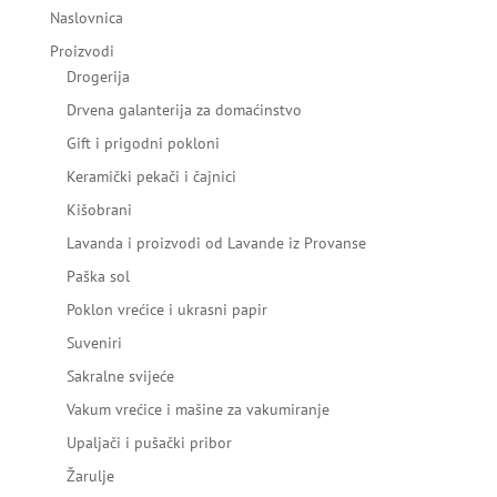
Naslovnica
Proizvodi
Drogerija
Drvena galanterija za domaćinstvo
Gift i prigodni pokloni
Keramički pekači i čajnici
Kišobrani
Lavanda i proizvodi od Lavande iz Provanse
Paška sol
Poklon vrećice i ukrasni papir
Suveniri
Sakralne svijeće
Vakum vrećice i mašine za vakumiranje
Upaljači i pušački pribor
Žarulje