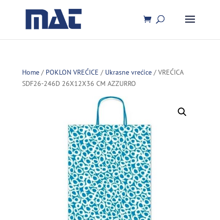
Home
/
POKLON VREĆICE
/
Ukrasne vrećice
/ VREĆICA
SDF26-246D 26X12X36 CM AZZURRO