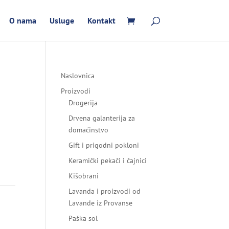
O nama
Usluge
Kontakt
Naslovnica
Proizvodi
Drogerija
Drvena galanterija za
domaćinstvo
Gift i prigodni pokloni
Keramički pekači i čajnici
Kišobrani
Lavanda i proizvodi od
Lavande iz Provanse
Paška sol