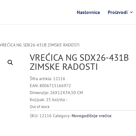
Naslovnica
Proizvodi
 VREĆICA NG SDX26-431B ZIMSKE RADOSTI
VREĆICA NG SDX26-431B
ZIMSKE RADOSTI
Šifra artikla: 12116
EAN: 8006715166972
Dimenzije: 26X12X34,50 CM
Kol/pak: 25 kol/sta :
Out of stock
SKU:
12116
Category:
Novogodišnje vrećice