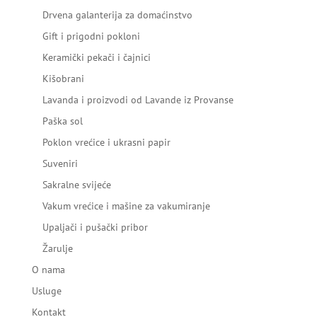
Drvena galanterija za domaćinstvo
Gift i prigodni pokloni
Keramički pekači i čajnici
Kišobrani
Lavanda i proizvodi od Lavande iz Provanse
Paška sol
Poklon vrećice i ukrasni papir
Suveniri
Sakralne svijeće
Vakum vrećice i mašine za vakumiranje
Upaljači i pušački pribor
Žarulje
O nama
Usluge
Kontakt