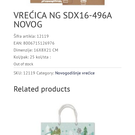
VREĆICA NG SDX16-496A
NOVOG
Šifra artikla: 12119
EAN: 8006715126976
Dimenzije: 16X8X21 CM
Kol/pak: 25 kol/sta :
Out of stock
SKU:
12119
Category:
Novogodišnje vrećice
Related products