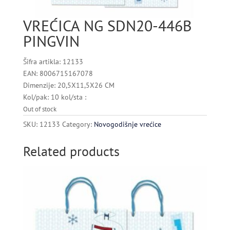
VREĆICA NG SDN20-446B
PINGVIN
Šifra artikla: 12133
EAN: 8006715167078
Dimenzije: 20,5X11,5X26 CM
Kol/pak: 10 kol/sta :
Out of stock
SKU:
12133
Category:
Novogodišnje vrećice
Related products