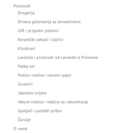
Proizvodi
Drogerija
Drvena galanterija za domaćinstvo
Gift i prigodni pokloni
Keramički pekači i čajnici
Kišobrani
Lavanda i proizvodi od Lavande iz Provanse
Paška sol
Poklon vrećice i ukrasni papir
Suveniri
Sakralne svijeće
Vakum vrećice i mašine za vakumiranje
Upaljači i pušački pribor
Žarulje
O nama