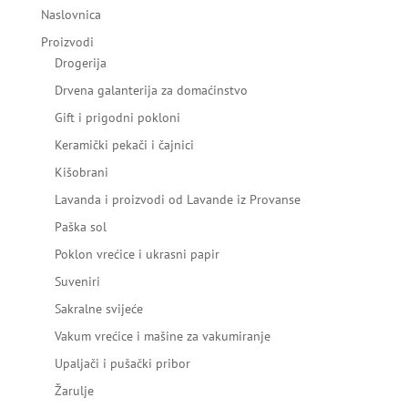
Naslovnica
Proizvodi
Drogerija
Drvena galanterija za domaćinstvo
Gift i prigodni pokloni
Keramički pekači i čajnici
Kišobrani
Lavanda i proizvodi od Lavande iz Provanse
Paška sol
Poklon vrećice i ukrasni papir
Suveniri
Sakralne svijeće
Vakum vrećice i mašine za vakumiranje
Upaljači i pušački pribor
Žarulje