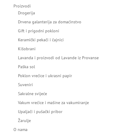
Proizvodi
Drogerija
Drvena galanterija za domaćinstvo
Gift i prigodni pokloni
Keramički pekači i čajnici
Kišobrani
Lavanda i proizvodi od Lavande iz Provanse
Paška sol
Poklon vrećice i ukrasni papir
Suveniri
Sakralne svijeće
Vakum vrećice i mašine za vakumiranje
Upaljači i pušački pribor
Žarulje
O nama