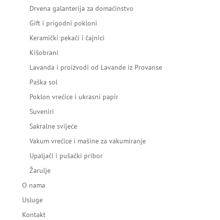
Drvena galanterija za domaćinstvo
Gift i prigodni pokloni
Keramički pekači i čajnici
Kišobrani
Lavanda i proizvodi od Lavande iz Provanse
Paška sol
Poklon vrećice i ukrasni papir
Suveniri
Sakralne svijeće
Vakum vrećice i mašine za vakumiranje
Upaljači i pušački pribor
Žarulje
O nama
Usluge
Kontakt