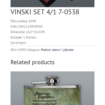
VINSKI SET 4/1 7-0538
Šifra artikla: 6390
EAN: 5901115829058
Dimenzije: 16,5*14,5CM
Kol/pak: 1 kol/sta :
Out of stock
SKU:
6390
Category:
Poklon setovi i pljoske
Related products