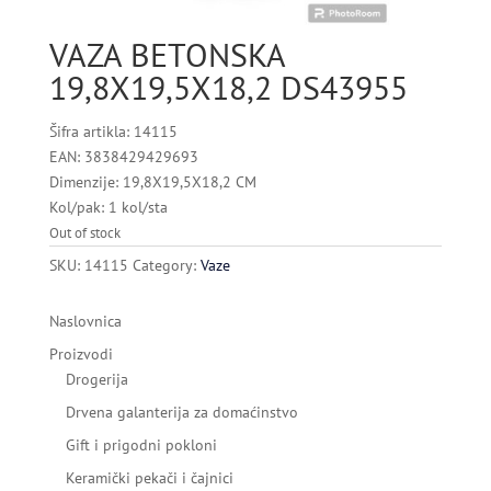
VAZA BETONSKA
19,8X19,5X18,2 DS43955
Šifra artikla: 14115
EAN: 3838429429693
Dimenzije: 19,8X19,5X18,2 CM
Kol/pak: 1 kol/sta
Out of stock
SKU:
14115
Category:
Vaze
Naslovnica
Proizvodi
Drogerija
Drvena galanterija za domaćinstvo
Gift i prigodni pokloni
Keramički pekači i čajnici