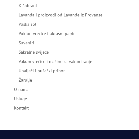
Kišobrani
Lavanda i proizvodi od Lavande iz Provanse
Paška sol
Poklon vrećice i ukrasni papir
Suveniri
Sakralne svijeće
Vakum vrećice i mašine za vakumiranje
Upaljači i pušački pribor
Žarulje
O nama
Usluge
Kontakt