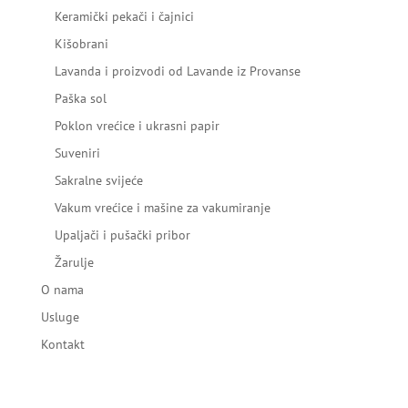
Keramički pekači i čajnici
Kišobrani
Lavanda i proizvodi od Lavande iz Provanse
Paška sol
Poklon vrećice i ukrasni papir
Suveniri
Sakralne svijeće
Vakum vrećice i mašine za vakumiranje
Upaljači i pušački pribor
Žarulje
O nama
Usluge
Kontakt