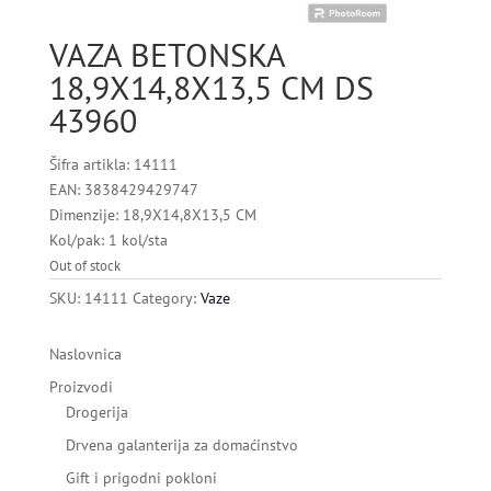
VAZA BETONSKA
18,9X14,8X13,5 CM DS
43960
Šifra artikla: 14111
EAN: 3838429429747
Dimenzije: 18,9X14,8X13,5 CM
Kol/pak: 1 kol/sta
Out of stock
SKU:
14111
Category:
Vaze
Naslovnica
Proizvodi
Drogerija
Drvena galanterija za domaćinstvo
Gift i prigodni pokloni