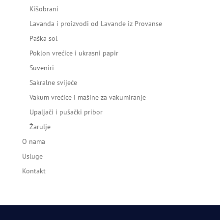
Kišobrani
Lavanda i proizvodi od Lavande iz Provanse
Paška sol
Poklon vrećice i ukrasni papir
Suveniri
Sakralne svijeće
Vakum vrećice i mašine za vakumiranje
Upaljači i pušački pribor
Žarulje
O nama
Usluge
Kontakt