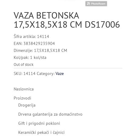
VAZA BETONSKA
17,5X18,5X18 CM DS17006
Šifra artikla: 14114
EAN: 3838429235904
Dimenzije: 17,5X18,5X18 CM
Kol/pak: 1 kol/sta
Out of stock
SKU:
14114
Category:
Vaze
Naslovnica
Proizvodi
Drogerija
Drvena galanterija za domaćinstvo
Gift i prigodni pokloni
Keramički pekači i čajnici