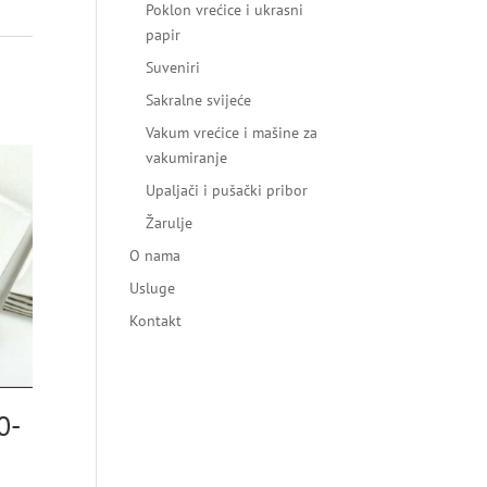
Poklon vrećice i ukrasni
papir
Suveniri
Sakralne svijeće
Vakum vrećice i mašine za
vakumiranje
Upaljači i pušački pribor
Žarulje
O nama
Usluge
Kontakt
0-