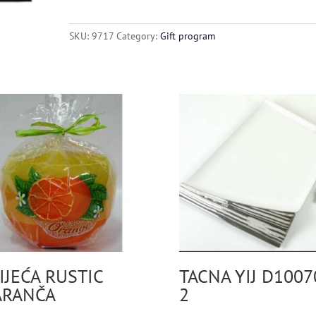
AUTO
LIGHT
SKU:
9717
Category:
Gift program
UP
57/9226
quantity
IJEĆA RUSTIC
TACNA YIJ D1007
ARANČA
2