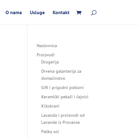
O nama
Usluge
Kontakt
Naslovnica
Proizvodi
Drogerija
Drvena galanterija za
domaćinstvo
Gift i prigodni pokloni
Keramički pekači i čajnici
Kišobrani
Lavanda i proizvodi od
Lavande iz Provanse
Paška sol