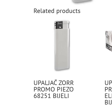
Related products
UPALJAČ ZORR
UP
PROMO PIEZO
PR
68251 BIJELI
EL
BI