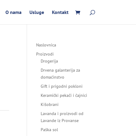
O nama
Usluge
Kontakt
Naslovnica
Proizvodi
Drogerija
Drvena galanterija za
domaćinstvo
Gift i prigodni pokloni
Keramički pekači i čajnici
Kišobrani
Lavanda i proizvodi od
Lavande iz Provanse
Paška sol