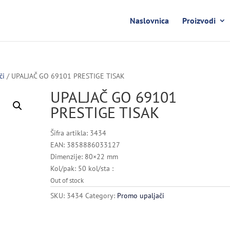
Naslovnica
Proizvodi
či
/ UPALJAČ GO 69101 PRESTIGE TISAK
UPALJAČ GO 69101
PRESTIGE TISAK
Šifra artikla: 3434
EAN: 3858886033127
Dimenzije: 80×22 mm
Kol/pak: 50 kol/sta :
Out of stock
SKU:
3434
Category:
Promo upaljači