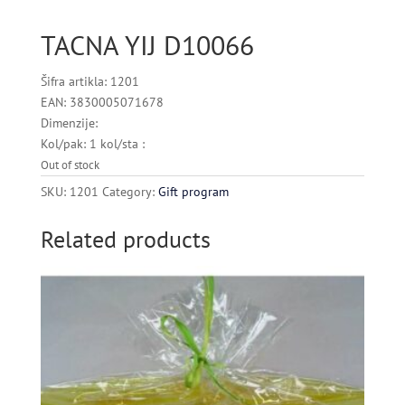
TACNA YIJ D10066
Šifra artikla: 1201
EAN: 3830005071678
Dimenzije:
Kol/pak: 1 kol/sta :
Out of stock
SKU:
1201
Category:
Gift program
Related products