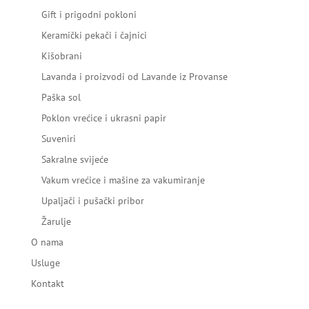
Gift i prigodni pokloni
Keramički pekači i čajnici
Kišobrani
Lavanda i proizvodi od Lavande iz Provanse
Paška sol
Poklon vrećice i ukrasni papir
Suveniri
Sakralne svijeće
Vakum vrećice i mašine za vakumiranje
Upaljači i pušački pribor
Žarulje
O nama
Usluge
Kontakt