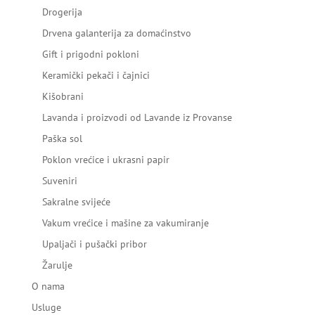
Drogerija
Drvena galanterija za domaćinstvo
Gift i prigodni pokloni
Keramički pekači i čajnici
Kišobrani
Lavanda i proizvodi od Lavande iz Provanse
Paška sol
Poklon vrećice i ukrasni papir
Suveniri
Sakralne svijeće
Vakum vrećice i mašine za vakumiranje
Upaljači i pušački pribor
Žarulje
O nama
Usluge