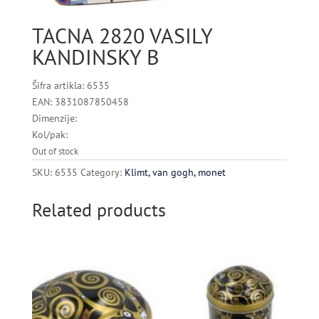
TACNA 2820 VASILY
KANDINSKY B
Šifra artikla: 6535
EAN: 3831087850458
Dimenzije:
Kol/pak:
Out of stock
SKU:
6535
Category:
Klimt, van gogh, monet
Related products