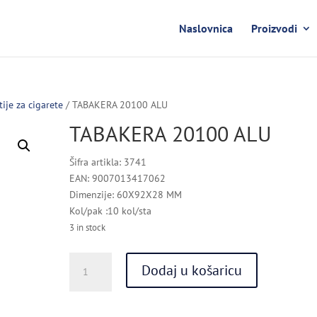
Naslovnica
Proizvodi
tije za cigarete
/ TABAKERA 20100 ALU
TABAKERA 20100 ALU
Šifra artikla: 3741
EAN: 9007013417062
Dimenzije: 60X92X28 MM
Kol/pak :10 kol/sta
3 in stock
TABAKERA
Dodaj u košaricu
20100
ALU
quantity