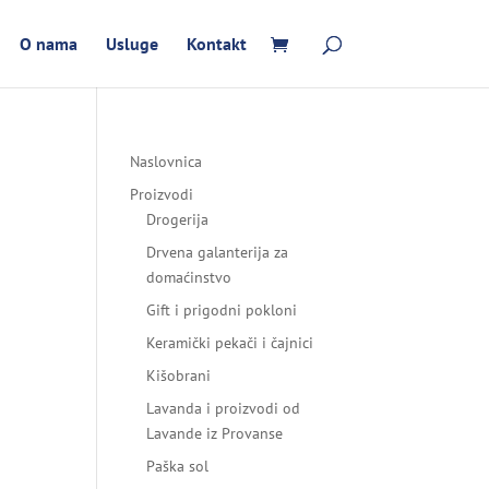
O nama
Usluge
Kontakt
Naslovnica
Proizvodi
Drogerija
Drvena galanterija za
domaćinstvo
Gift i prigodni pokloni
Keramički pekači i čajnici
Kišobrani
Lavanda i proizvodi od
Lavande iz Provanse
Paška sol