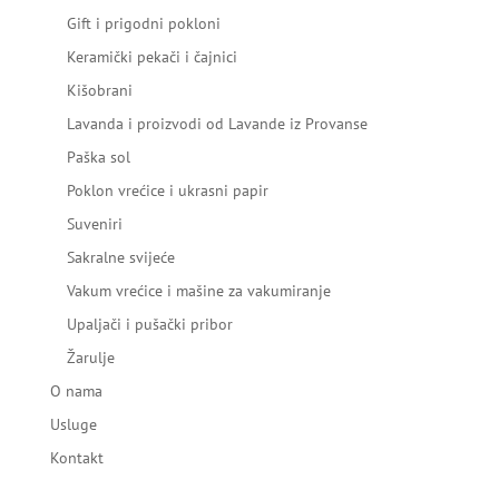
Gift i prigodni pokloni
Keramički pekači i čajnici
Kišobrani
Lavanda i proizvodi od Lavande iz Provanse
Paška sol
Poklon vrećice i ukrasni papir
Suveniri
Sakralne svijeće
Vakum vrećice i mašine za vakumiranje
Upaljači i pušački pribor
Žarulje
O nama
Usluge
Kontakt