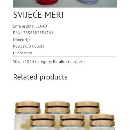
SVIJEĆE MERI
Šifra artikla: 51040
EAN:: 3858882854764
Dimenzije:
Kol/pak: 0 kol/sta
Out of stock
SKU:
51040
Category:
Parafinske svijeće
Related products