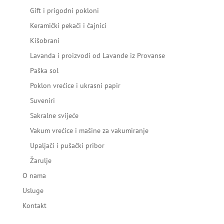
Gift i prigodni pokloni
Keramički pekači i čajnici
Kišobrani
Lavanda i proizvodi od Lavande iz Provanse
Paška sol
Poklon vrećice i ukrasni papir
Suveniri
Sakralne svijeće
Vakum vrećice i mašine za vakumiranje
Upaljači i pušački pribor
Žarulje
O nama
Usluge
Kontakt