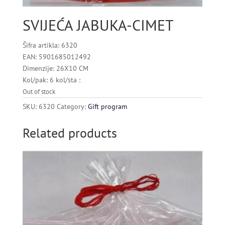
SVIJEĆA JABUKA-CIMET
Šifra artikla: 6320
EAN: 5901685012492
Dimenzije: 26X10 CM
Kol/pak: 6 kol/sta :
Out of stock
SKU:
6320
Category:
Gift program
Related products