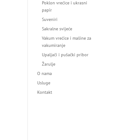
Poklon vrećice i ukrasni
papir
Suveniri
Sakralne svijeće
Vakum vrećice i mašine za
vakumiranje
Upaljači i pušački pribor
Žarulje
O nama
Usluge
Kontakt