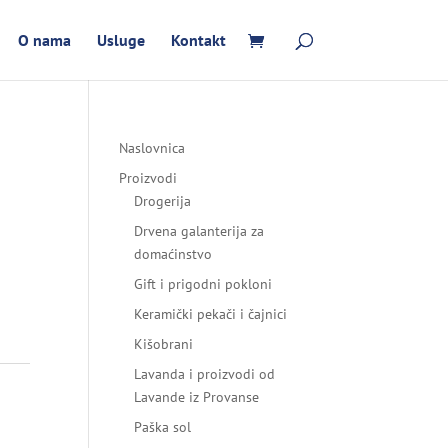
O nama
Usluge
Kontakt
Naslovnica
Proizvodi
Drogerija
Drvena galanterija za
domaćinstvo
Gift i prigodni pokloni
Keramički pekači i čajnici
Kišobrani
Lavanda i proizvodi od
Lavande iz Provanse
Paška sol