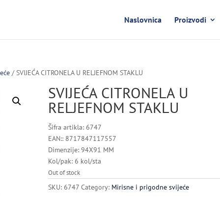
Naslovnica
Proizvodi
jeće
/ SVIJEĆA CITRONELA U RELJEFNOM STAKLU
SVIJEĆA CITRONELA U
RELJEFNOM STAKLU
Šifra artikla: 6747
EAN:: 8717847117557
Dimenzije: 94X91 MM
Kol/pak: 6 kol/sta
Out of stock
SKU:
6747
Category:
Mirisne i prigodne svijeće