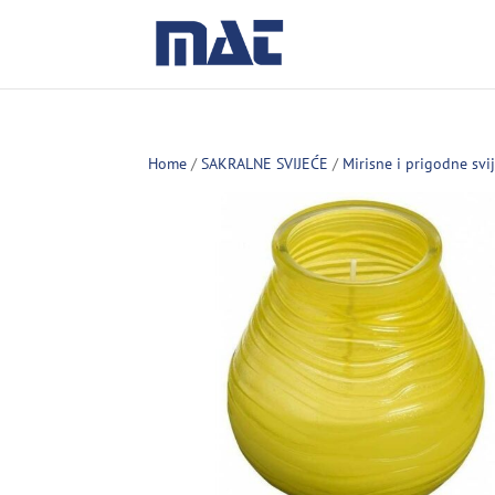
Home
/
SAKRALNE SVIJEĆE
/
Mirisne i prigodne svi