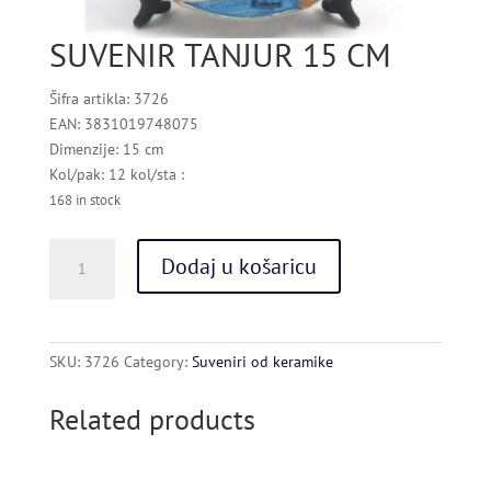
SUVENIR TANJUR 15 CM
Šifra artikla: 3726
EAN: 3831019748075
Dimenzije: 15 cm
Kol/pak: 12 kol/sta :
168 in stock
SUVENIR
Dodaj u košaricu
TANJUR
15
CM
quantity
SKU:
3726
Category:
Suveniri od keramike
Related products