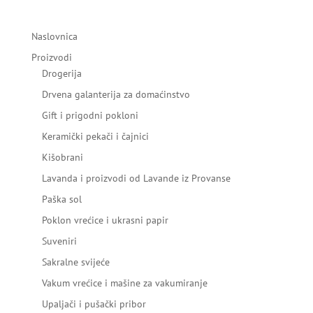
Naslovnica
Proizvodi
Drogerija
Drvena galanterija za domaćinstvo
Gift i prigodni pokloni
Keramički pekači i čajnici
Kišobrani
Lavanda i proizvodi od Lavande iz Provanse
Paška sol
Poklon vrećice i ukrasni papir
Suveniri
Sakralne svijeće
Vakum vrećice i mašine za vakumiranje
Upaljači i pušački pribor