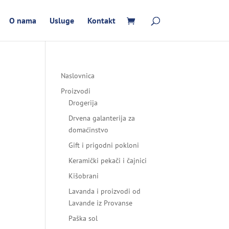
O nama
Usluge
Kontakt
Naslovnica
Proizvodi
Drogerija
Drvena galanterija za
domaćinstvo
Gift i prigodni pokloni
Keramički pekači i čajnici
Kišobrani
Lavanda i proizvodi od
Lavande iz Provanse
Paška sol