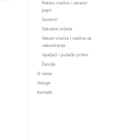
Poklon vrećice i ukrasni
papir
Suveniri
Sakralne svijeće
Vakum vrećice i mašine za
vakumiranje
Upaljači i pušački pribor
Žarulje
O nama
Usluge
Kontakt