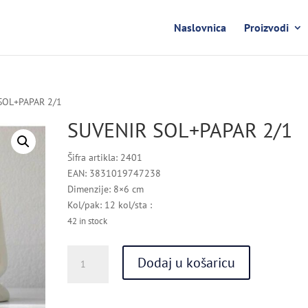
Naslovnica
Proizvodi
SOL+PAPAR 2/1
SUVENIR SOL+PAPAR 2/1
Šifra artikla: 2401
EAN: 3831019747238
Dimenzije: 8×6 cm
Kol/pak: 12 kol/sta :
42 in stock
SUVENIR
Dodaj u košaricu
SOL+PAPAR
2/1
quantity