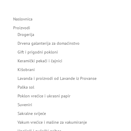
Naslovnica
Proizvodi
Drogerija
Drvena galanterija za domaćinstvo
Gift i prigodni pokloni
Keramički pekači i čajnici
Kišobrani
Lavanda i proizvodi od Lavande iz Provanse
Paška sol
Poklon vrećice i ukrasni papir
Suveniri
Sakralne svijeće
Vakum vrećice i mašine za vakumiranje
Upaljači i pušački pribor