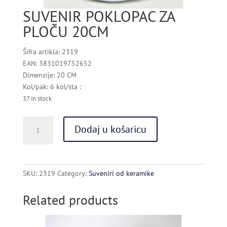
SUVENIR POKLOPAC ZA
PLOČU 20CM
Šifra artikla: 2319
EAN: 3831019752652
Dimenzije: 20 CM
Kol/pak: 6 kol/sta :
37 in stock
SUVENIR
Dodaj u košaricu
POKLOPAC
ZA
PLOČU
20CM
SKU:
2319
Category:
Suveniri od keramike
quantity
Related products