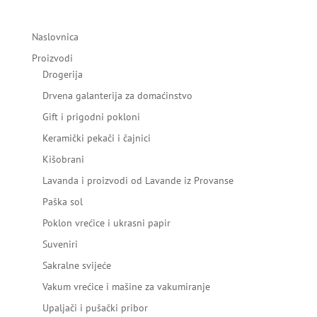
Naslovnica
Proizvodi
Drogerija
Drvena galanterija za domaćinstvo
Gift i prigodni pokloni
Keramički pekači i čajnici
Kišobrani
Lavanda i proizvodi od Lavande iz Provanse
Paška sol
Poklon vrećice i ukrasni papir
Suveniri
Sakralne svijeće
Vakum vrećice i mašine za vakumiranje
Upaljači i pušački pribor