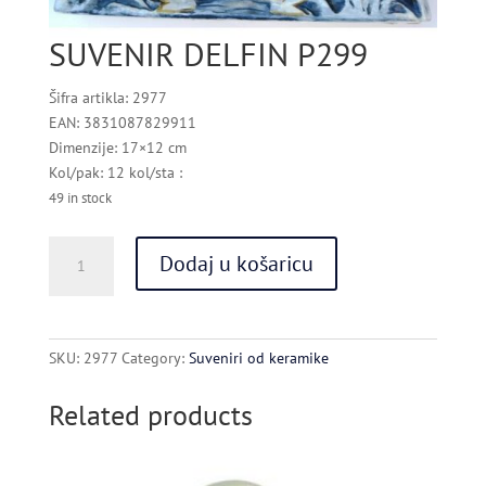
SUVENIR DELFIN P299
Šifra artikla: 2977
EAN: 3831087829911
Dimenzije: 17×12 cm
Kol/pak: 12 kol/sta :
49 in stock
SUVENIR
Dodaj u košaricu
DELFIN
P299
quantity
SKU:
2977
Category:
Suveniri od keramike
Related products