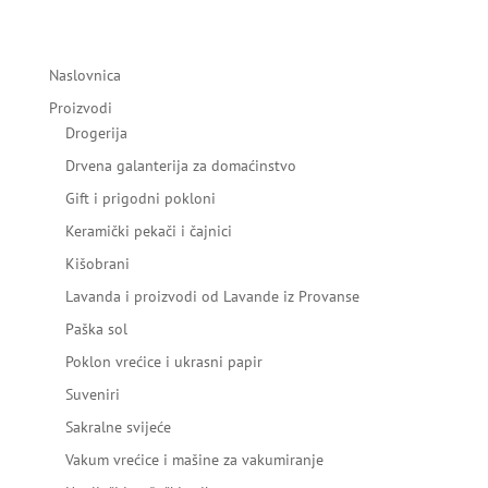
Naslovnica
Proizvodi
Drogerija
Drvena galanterija za domaćinstvo
Gift i prigodni pokloni
Keramički pekači i čajnici
Kišobrani
Lavanda i proizvodi od Lavande iz Provanse
Paška sol
Poklon vrećice i ukrasni papir
Suveniri
Sakralne svijeće
Vakum vrećice i mašine za vakumiranje