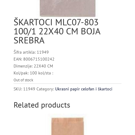
ŠKARTOCI MLC07-803
100/1 22X40 CM BOJA
SREBRA
Šifra artikla: 11949
EAN: 8006715100242
Dimenzije: 22X40 CM
Kol/pak: 100 kol/sta :
Out of stock
SKU:
11949
Category:
Ukrasni papir celofan i škartoci
Related products