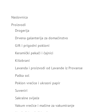
Naslovnica
Proizvodi
Drogerija
Drvena galanterija za domaćinstvo
Gift i prigodni pokloni
Keramički pekači i čajnici
Kišobrani
Lavanda i proizvodi od Lavande iz Provanse
Paška sol
Poklon vrećice i ukrasni papir
Suveniri
Sakralne svijeće
Vakum vrećice i mašine za vakumiranje