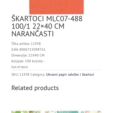
ŠKARTOCI MLC07-488
100/1 22×40 CM
NARANČASTI
Šifra artikla: 11938
EAN: 8006715098761
Dimenzije: 22X40 CM
Kol/pak: 100 kol/sta :
Out of stock
SKU:
11938
Category:
Ukrasni papir celofan i škartoci
Related products