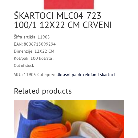
ŠKARTOCI MLC04-723
100/1 12X22 CM CRVENI
Šifra artikla: 11905
EAN: 8006715099294
Dimenzije: 12X22 CM
Kol/pak: 100 kol/sta :
Out of stock
SKU:
11905
Category:
Ukrasni papir celofan i škartoci
Related products