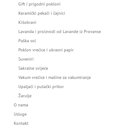
Gift i prigodni pokloni
Keramički pekači i čajnici
Kišobrani
Lavanda i proizvodi od Lavande iz Provanse
Paška sol
Poklon vrećice i ukrasni papir
Suveniri
Sakralne svijeće
Vakum vrećice i mašine za vakumiranje
Upaljači i pušački pribor
Žarulje
O nama
Usluge
Kontakt