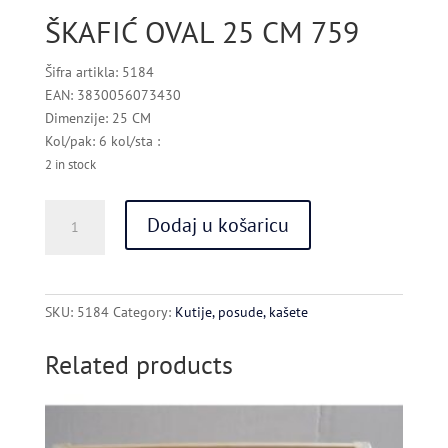
ŠKAFIĆ OVAL 25 CM 759
Šifra artikla: 5184
EAN: 3830056073430
Dimenzije: 25 CM
Kol/pak: 6 kol/sta :
2 in stock
ŠKAFIĆ
Dodaj u košaricu
OVAL
25
CM
759
SKU:
5184
Category:
Kutije, posude, kašete
quantity
Related products