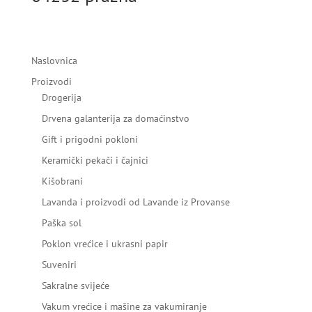
Naslovnica
Proizvodi
Drogerija
Drvena galanterija za domaćinstvo
Gift i prigodni pokloni
Keramički pekači i čajnici
Kišobrani
Lavanda i proizvodi od Lavande iz Provanse
Paška sol
Poklon vrećice i ukrasni papir
Suveniri
Sakralne svijeće
Vakum vrećice i mašine za vakumiranje