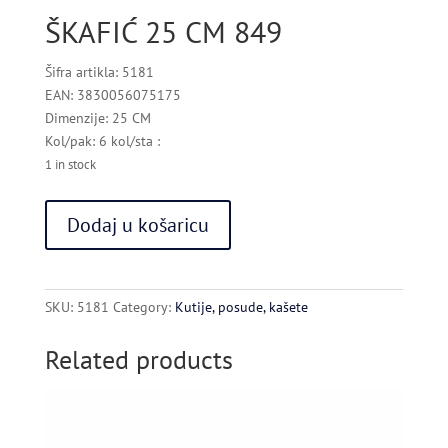
ŠKAFIĆ 25 CM 849
Šifra artikla: 5181
EAN: 3830056075175
Dimenzije: 25 CM
Kol/pak: 6 kol/sta :
1 in stock
ŠKAFIĆ
Dodaj u košaricu
25
CM
849
quantity
SKU:
5181
Category:
Kutije, posude, kašete
Related products