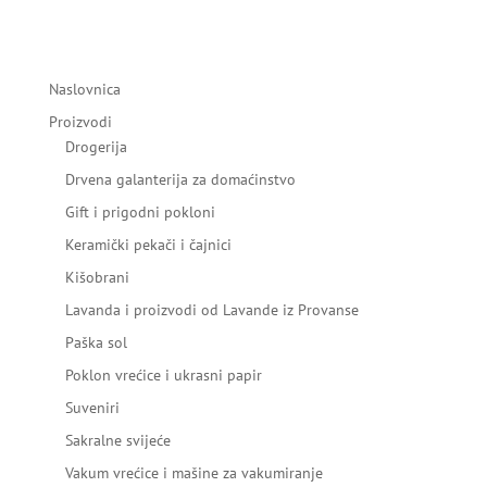
Naslovnica
Proizvodi
Drogerija
Drvena galanterija za domaćinstvo
Gift i prigodni pokloni
Keramički pekači i čajnici
Kišobrani
Lavanda i proizvodi od Lavande iz Provanse
Paška sol
Poklon vrećice i ukrasni papir
Suveniri
Sakralne svijeće
Vakum vrećice i mašine za vakumiranje