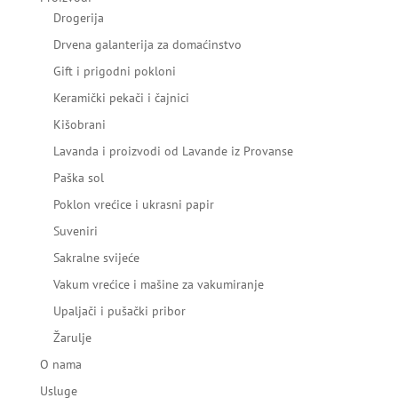
Drogerija
Drvena galanterija za domaćinstvo
Gift i prigodni pokloni
Keramički pekači i čajnici
Kišobrani
Lavanda i proizvodi od Lavande iz Provanse
Paška sol
Poklon vrećice i ukrasni papir
Suveniri
Sakralne svijeće
Vakum vrećice i mašine za vakumiranje
Upaljači i pušački pribor
Žarulje
O nama
Usluge