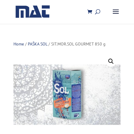
Home
/
PAŠKA SOL
/ SIT.MOR.SOL GOURMET 850 g