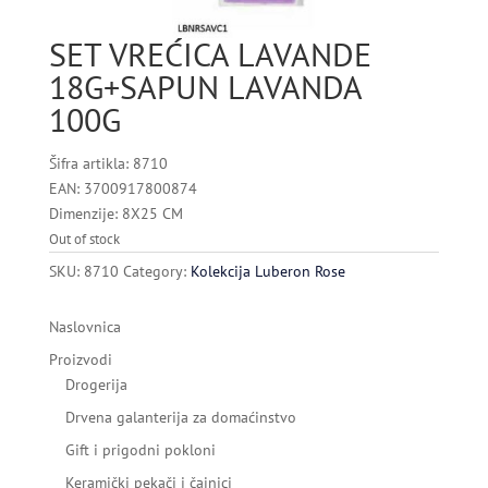
SET VREĆICA LAVANDE
18G+SAPUN LAVANDA
100G
Šifra artikla: 8710
EAN: 3700917800874
Dimenzije: 8X25 CM
Out of stock
SKU:
8710
Category:
Kolekcija Luberon Rose
Naslovnica
Proizvodi
Drogerija
Drvena galanterija za domaćinstvo
Gift i prigodni pokloni
Keramički pekači i čajnici