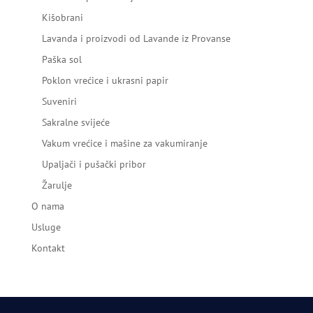
Kišobrani
Lavanda i proizvodi od Lavande iz Provanse
Paška sol
Poklon vrećice i ukrasni papir
Suveniri
Sakralne svijeće
Vakum vrećice i mašine za vakumiranje
Upaljači i pušački pribor
Žarulje
O nama
Usluge
Kontakt