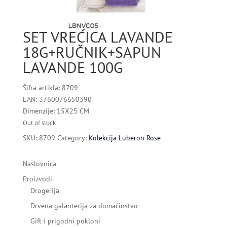
SET VREĆICA LAVANDE
18G+RUČNIK+SAPUN
LAVANDE 100G
Šifra artikla: 8709
EAN: 3760076650390
Dimenzije: 15X25 CM
Out of stock
SKU:
8709
Category:
Kolekcija Luberon Rose
Naslovnica
Proizvodi
Drogerija
Drvena galanterija za domaćinstvo
Gift i prigodni pokloni