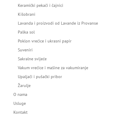
Keramički pekači i čajnici
Kišobrani
Lavanda i proizvodi od Lavande iz Provanse
Paška sol
Poklon vrećice i ukrasni papir
Suveniri
Sakralne svijeće
Vakum vrećice i mašine za vakumiranje
Upaljači i pušački pribor
Žarulje
O nama
Usluge
Kontakt