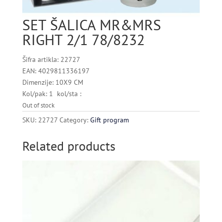
SET ŠALICA MR&MRS
RIGHT 2/1 78/8232
Šifra artikla: 22727
EAN: 4029811336197
Dimenzije: 10X9 CM
Kol/pak: 1 kol/sta :
Out of stock
SKU:
22727
Category:
Gift program
Related products