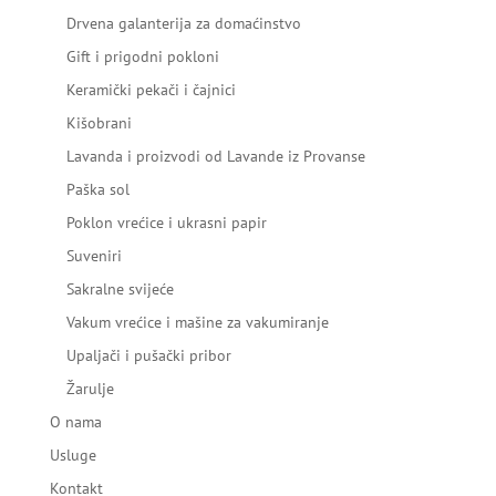
Drvena galanterija za domaćinstvo
Gift i prigodni pokloni
Keramički pekači i čajnici
Kišobrani
Lavanda i proizvodi od Lavande iz Provanse
Paška sol
Poklon vrećice i ukrasni papir
Suveniri
Sakralne svijeće
Vakum vrećice i mašine za vakumiranje
Upaljači i pušački pribor
Žarulje
O nama
Usluge
Kontakt