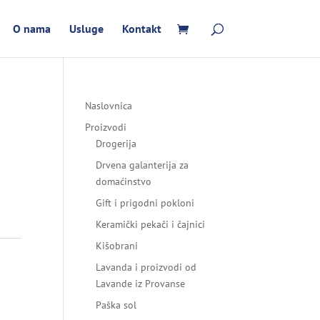
O nama
Usluge
Kontakt
Naslovnica
Proizvodi
Drogerija
Drvena galanterija za
domaćinstvo
Gift i prigodni pokloni
Keramički pekači i čajnici
Kišobrani
Lavanda i proizvodi od
Lavande iz Provanse
Paška sol