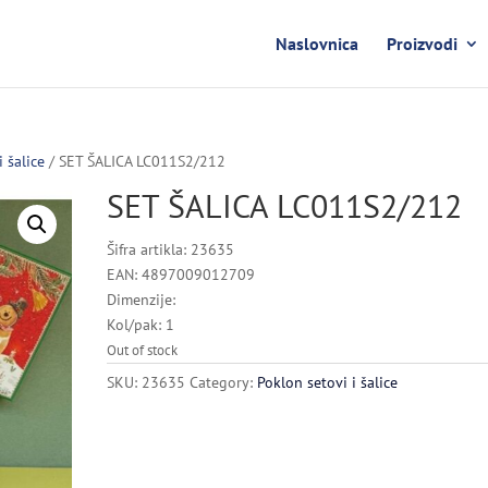
Naslovnica
Proizvodi
i šalice
/ SET ŠALICA LC011S2/212
SET ŠALICA LC011S2/212
Šifra artikla: 23635
EAN: 4897009012709
Dimenzije:
Kol/pak: 1
Out of stock
SKU:
23635
Category:
Poklon setovi i šalice