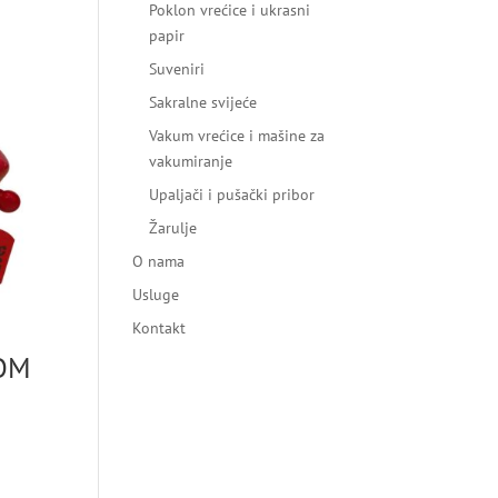
Poklon vrećice i ukrasni
papir
Suveniri
Sakralne svijeće
Vakum vrećice i mašine za
vakumiranje
Upaljači i pušački pribor
Žarulje
O nama
Usluge
Kontakt
OM