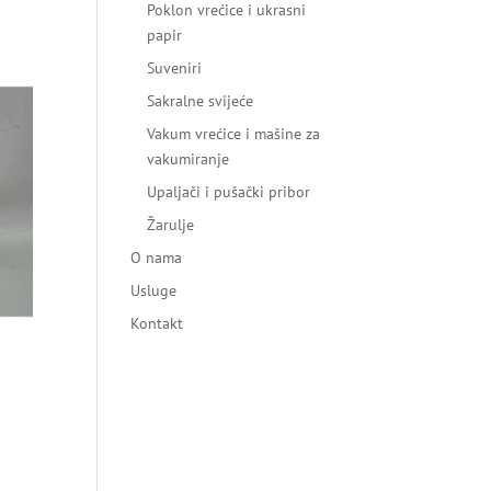
Poklon vrećice i ukrasni
papir
Suveniri
Sakralne svijeće
Vakum vrećice i mašine za
vakumiranje
Upaljači i pušački pribor
Žarulje
O nama
Usluge
Kontakt