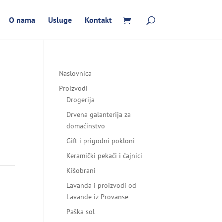
O nama
Usluge
Kontakt
Naslovnica
Proizvodi
Drogerija
Drvena galanterija za
domaćinstvo
Gift i prigodni pokloni
Keramički pekači i čajnici
Kišobrani
Lavanda i proizvodi od
Lavande iz Provanse
Paška sol