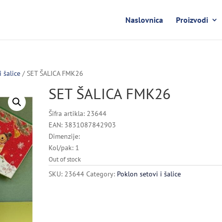
Naslovnica
Proizvodi
i šalice
/ SET ŠALICA FMK26
SET ŠALICA FMK26
Šifra artikla: 23644
EAN: 3831087842903
Dimenzije:
Kol/pak: 1
Out of stock
SKU:
23644
Category:
Poklon setovi i šalice