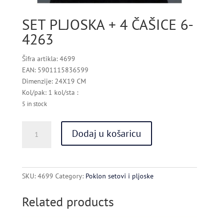
SET PLJOSKA + 4 ČAŠICE 6-
4263
Šifra artikla: 4699
EAN: 5901115836599
Dimenzije: 24X19 CM
Kol/pak: 1 kol/sta :
5 in stock
SET
Dodaj u košaricu
PLJOSKA
+
4
ČAŠICE
SKU:
4699
Category:
Poklon setovi i pljoske
6-
4263
Related products
quantity