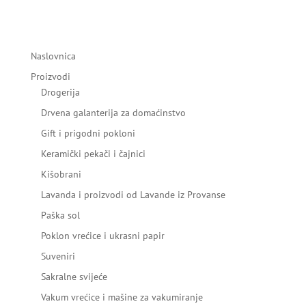
Naslovnica
Proizvodi
Drogerija
Drvena galanterija za domaćinstvo
Gift i prigodni pokloni
Keramički pekači i čajnici
Kišobrani
Lavanda i proizvodi od Lavande iz Provanse
Paška sol
Poklon vrećice i ukrasni papir
Suveniri
Sakralne svijeće
Vakum vrećice i mašine za vakumiranje