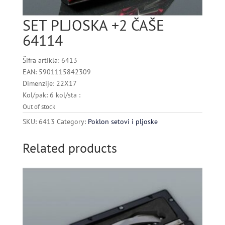
SET PLJOSKA +2 ČAŠE
64114
Šifra artikla: 6413
EAN: 5901115842309
Dimenzije: 22X17
Kol/pak: 6 kol/sta :
Out of stock
SKU:
6413
Category:
Poklon setovi i pljoske
Related products