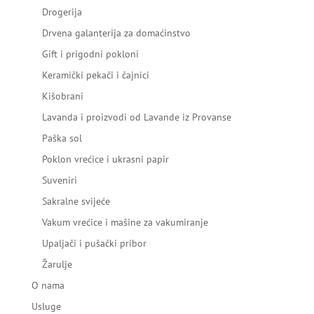
Drogerija
Drvena galanterija za domaćinstvo
Gift i prigodni pokloni
Keramički pekači i čajnici
Kišobrani
Lavanda i proizvodi od Lavande iz Provanse
Paška sol
Poklon vrećice i ukrasni papir
Suveniri
Sakralne svijeće
Vakum vrećice i mašine za vakumiranje
Upaljači i pušački pribor
Žarulje
O nama
Usluge