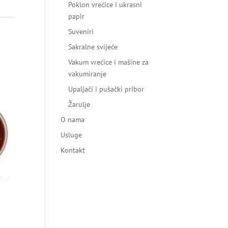
Poklon vrećice i ukrasni
papir
Suveniri
Sakralne svijeće
Vakum vrećice i mašine za
vakumiranje
Upaljači i pušački pribor
Žarulje
O nama
Usluge
Kontakt