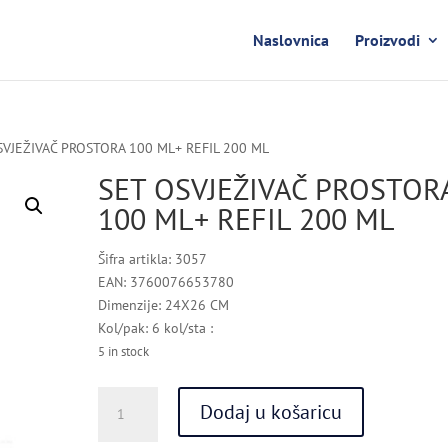
Naslovnica
Proizvodi
SVJEŽIVAČ PROSTORA 100 ML+ REFIL 200 ML
SET OSVJEŽIVAČ PROSTOR
100 ML+ REFIL 200 ML
Šifra artikla: 3057
EAN: 3760076653780
Dimenzije: 24X26 CM
Kol/pak: 6 kol/sta :
5 in stock
SET
Dodaj u košaricu
OSVJEŽIVAČ
PROSTORA