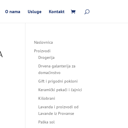
O nama
Usluge
Kontakt
Naslovnica
A
Proizvodi
Drogerija
Drvena galanterija za
domaćinstvo
Gift i prigodni pokloni
Keramički pekači i čajnici
Kišobrani
Lavanda i proizvodi od
Lavande iz Provanse
Paška sol