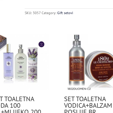
100
ML+
SKU:
3057
Category:
Gift setovi
REFIL
200
ML
quantity
T TOALETNA
SET TOALETNA
DA 100
VODICA+BALZAM
+MLIJEKO 200
POSLIJE BR.