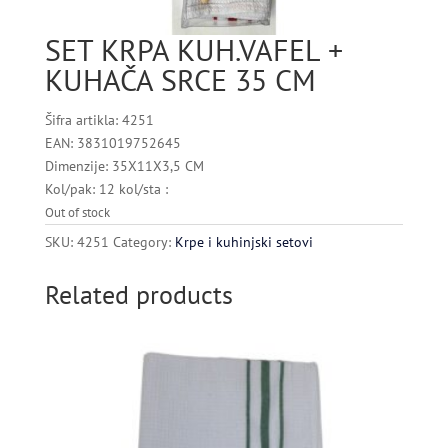
SET KRPA KUH.VAFEL +
KUHAČA SRCE 35 CM
Šifra artikla: 4251
EAN: 3831019752645
Dimenzije: 35X11X3,5 CM
Kol/pak: 12 kol/sta :
Out of stock
SKU:
4251
Category:
Krpe i kuhinjski setovi
Related products