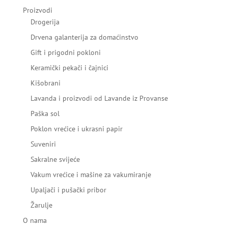
Proizvodi
Drogerija
Drvena galanterija za domaćinstvo
Gift i prigodni pokloni
Keramički pekači i čajnici
Kišobrani
Lavanda i proizvodi od Lavande iz Provanse
Paška sol
Poklon vrećice i ukrasni papir
Suveniri
Sakralne svijeće
Vakum vrećice i mašine za vakumiranje
Upaljači i pušački pribor
Žarulje
O nama