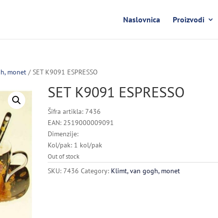
Naslovnica
Proizvodi
gh, monet
/ SET K9091 ESPRESSO
SET K9091 ESPRESSO
Šifra artikla: 7436
EAN: 2519000009091
Dimenzije:
Kol/pak: 1 kol/pak
Out of stock
SKU:
7436
Category:
Klimt, van gogh, monet