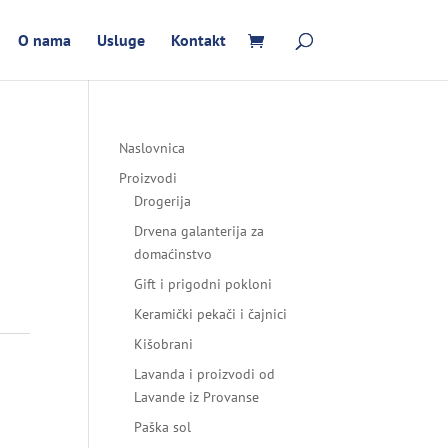
O nama
Usluge
Kontakt
Naslovnica
Proizvodi
Drogerija
Drvena galanterija za
domaćinstvo
Gift i prigodni pokloni
Keramički pekači i čajnici
Kišobrani
Lavanda i proizvodi od
Lavande iz Provanse
Paška sol